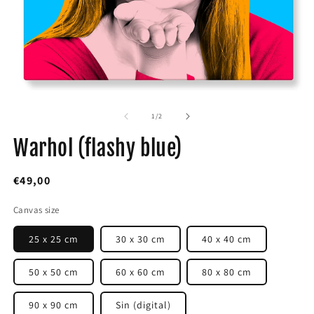
Open
O
media
m
1
2
of
1
/
2
in
in
modal
m
Warhol (flashy blue)
Regular
€49,00
price
Canvas size
25 x 25 cm
30 x 30 cm
40 x 40 cm
50 x 50 cm
60 x 60 cm
80 x 80 cm
90 x 90 cm
Sin (digital)