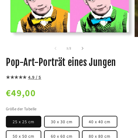
von
1
/
2
Pop-Art-Porträt eines Jungen
★★★★★
4.9 / 5
Normaler
€49,00
Preis
Größe der Tabelle
25 x 25 cm
30 x 30 cm
40 x 40 cm
50 x 50 cm
60 x 60 cm
80 x 80 cm