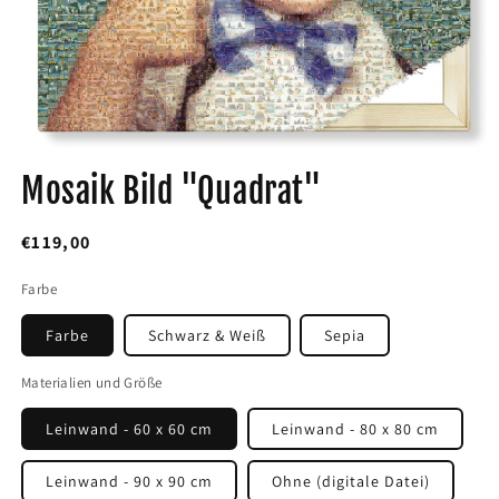
Medien
1
Mosaik Bild "Quadrat"
in
Modal
öffnen
Normaler
€119,00
Preis
Farbe
Farbe
Schwarz & Weiß
Sepia
Materialien und Größe
Leinwand - 60 x 60 cm
Leinwand - 80 x 80 cm
Leinwand - 90 x 90 cm
Ohne (digitale Datei)