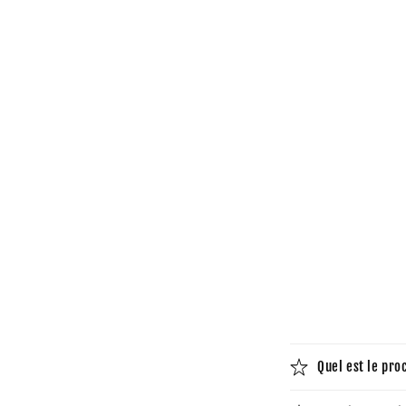
1
in
Modal
öffnen
Quel est le pro