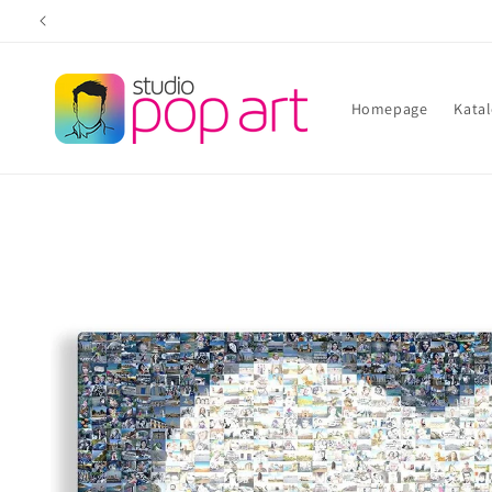
Direkt
zum
Inhalt
Homepage
Kata
Zu
Produktinformationen
springen