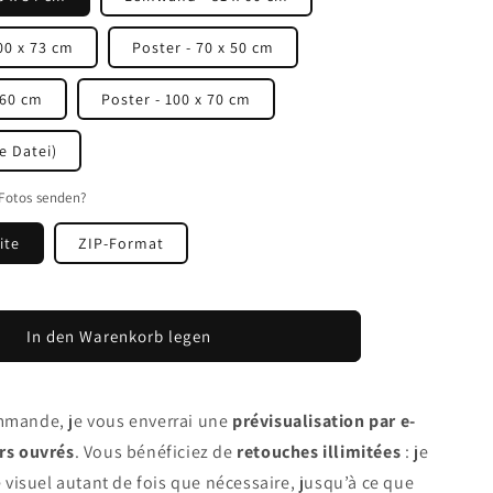
00 x 73 cm
Poster - 70 x 50 cm
 60 cm
Poster - 100 x 70 cm
e Datei)
Fotos senden?
ite
ZIP-Format
In den Warenkorb legen
mmande, je vous enverrai une
prévisualisation par e-
urs ouvrés
. Vous bénéficiez de
retouches illimitées
: je
e visuel autant de fois que nécessaire, jusqu’à ce que