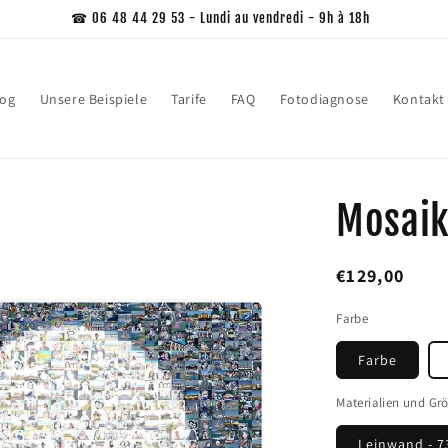
☎ 06 48 44 29 53 - Lundi au vendredi - 9h à 18h
log
Unsere Beispiele
Tarife
FAQ
Fotodiagnose
Kontakt
Mosaik
Normaler
€129,00
Preis
Farbe
Farbe
Materialien und Gr
Leinwand - 7