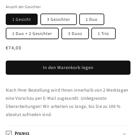
Anzahl der Gesichter
1 Gesicht
3 Gesichter
1 Duo
1 Duo + 2 Gesichter
3 Duos
1 Trio
Normaler
€74,00
Preis
In den Warenkorb legen
Nach Ihrer Bestellung wird Ihnen innerhalb von 2 Werktagen
eine Vorschau per E-Mail zugesandt. Unbegrenzte
Überarbeitungen! Wir arbeiten so lange, bis Sie zu 100 %
absolut zufrieden sind.
Prozess