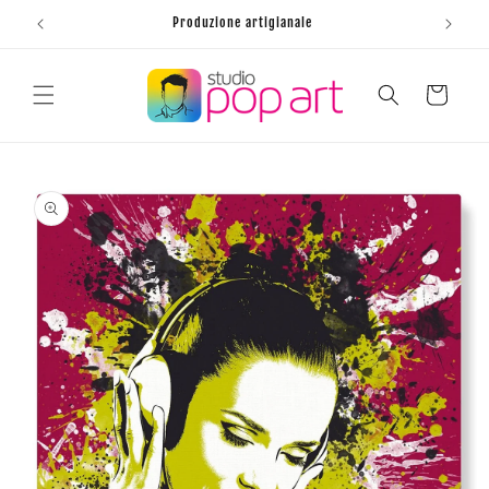
Vai
direttamente
Produzione artigianale
ai contenuti
Carrello
Passa alle
informazioni
sul prodotto