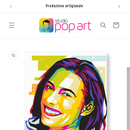
Vai
direttamente
Produzione artigianale
ai contenuti
Carrello
Passa alle
informazioni
sul prodotto