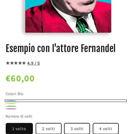
Esempio con l'attore Fernandel
★★★★★
4.9 / 5
Prezzo
€60,00
di
listino
Colori:
Blu
Blu
Giallo
Verde
Rosa
Numero di volti
1 volto
2 volti
3 volti
4 volti