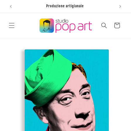
Vai
direttamente
Produzione artigianale
ai contenuti
Carrello
Passa alle
informazioni
sul prodotto