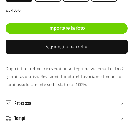
Prezzo
€54,00
di
listino
Importare la foto
Aggiungi al carrello
Dopo il tuo ordine, riceverai un'anteprima via email entro 2
giorni lavorativi. Revisioni illimitate! Lavoriamo finché non
sarai assolutamente soddisfatto al 100%.
Processo
Tempi