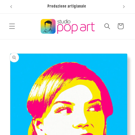
Vai
direttamente
Produzione artigianale
ai contenuti
Carrello
Passa alle
informazioni
sul prodotto