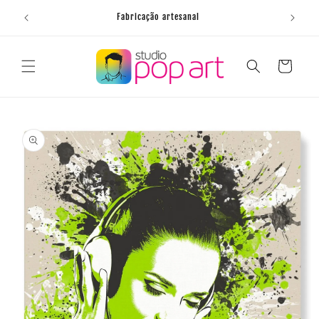
Saltar
para o
Fabricação artesanal
conteúdo
Carrinho
Saltar para
a
informação
do produto