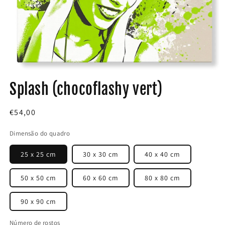
Abrir
conteúdo
Splash (chocoflashy vert)
multimédia
1
em
modal
Preço
€54,00
normal
Dimensão do quadro
25 x 25 cm
30 x 30 cm
40 x 40 cm
50 x 50 cm
60 x 60 cm
80 x 80 cm
90 x 90 cm
Número de rostos