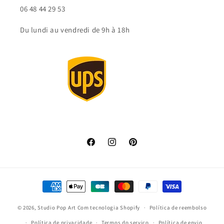
06 48 44 29 53
Du lundi au vendredi de 9h à 18h
Facebook
Instagram
Pinterest
Métodos
de
© 2026,
Studio Pop Art
Com tecnologia Shopify
pagamento
Política de reembolso
Política de privacidade
Termos do serviço
Política de envio