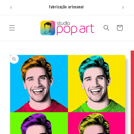
Saltar
para o
Fabricação artesanal
conteúdo
Carrinho
Saltar para
a
informação
do produto