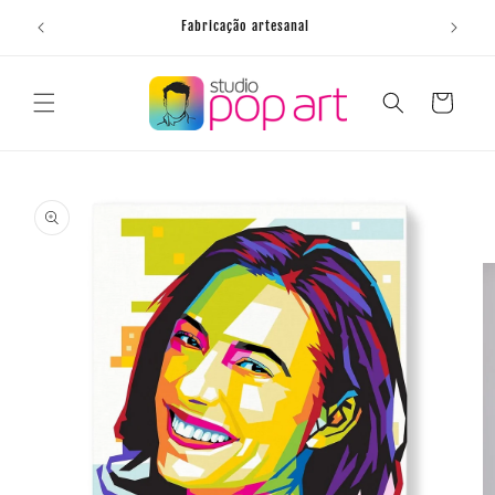
Saltar
para o
Fabricação artesanal
conteúdo
Carrinho
Saltar para
a
informação
do produto