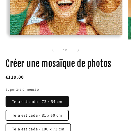
Abrir
Ab
conteúdo
c
multimédia
m
de
1
/
2
1
2
em
e
Créer une mosaïque de photos
modal
m
Preço
€119,00
normal
Suporte e dimensão
Tela esticada - 73 x 54 cm
Tela esticada - 81 x 60 cm
Tela esticada - 100 x 73 cm