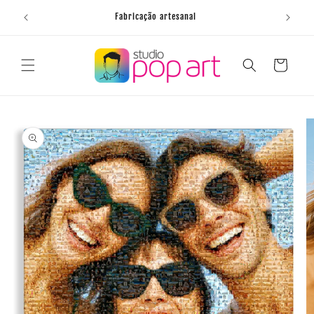
Saltar
para o
Fabricação artesanal
conteúdo
Carrinho
Saltar para
a
informação
do produto