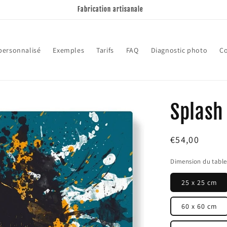
Fabrication artisanale
 personnalisé
Exemples
Tarifs
FAQ
Diagnostic photo
Co
Splash
Prix
€54,00
habituel
Dimension du tabl
25 x 25 cm
60 x 60 cm