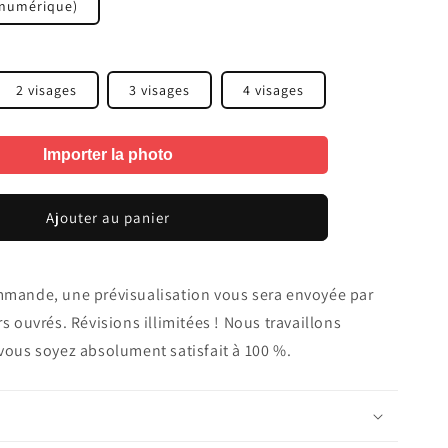
r numérique)
2 visages
3 visages
4 visages
Importer la photo
Ajouter au panier
mmande, une prévisualisation vous sera envoyée par
s ouvrés. Révisions illimitées ! Nous travaillons
vous soyez absolument satisfait à 100 %.