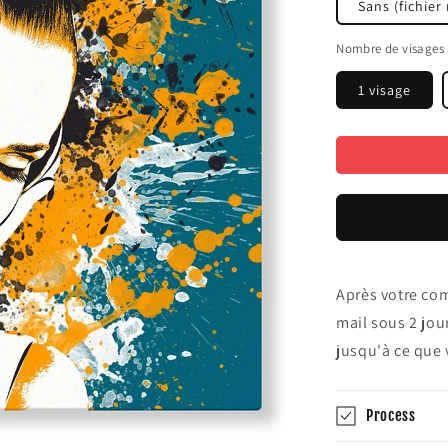
Sans (fichie
Nombre de visages
1 visage
Après votre co
mail sous 2 jour
jusqu'à ce que 
Process