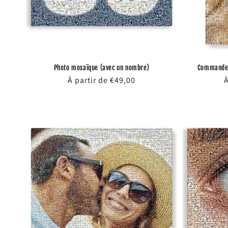
Photo mosaïque (avec un nombre)
Commander
Prix
À partir de €49,00
P
À
habituel
h