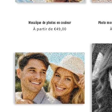
Mosaïque de photos en couleur
Photo mos
Prix
À partir de €49,00
P
À
habituel
h