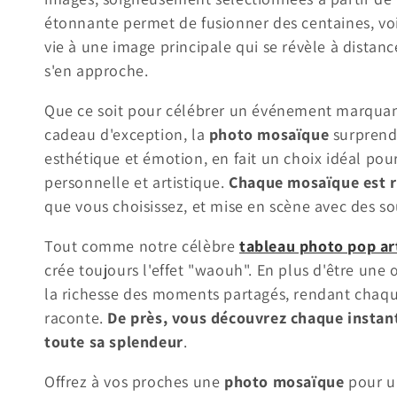
e
étonnante permet de fusionner des centaines, voi
vie à une image principale qui se révèle à distan
c
s'en approche.
Que ce soit pour célébrer un événement marquant,
t
cadeau d'exception, la
photo mosaïque
surprendr
i
esthétique et émotion, en fait un choix idéal pour
personnelle et artistique.
Chaque mosaïque est r
o
que vous choisissez, et mise en scène avec des so
Tout comme notre célèbre
tableau photo pop ar
n
crée toujours l'effet "waouh". En plus d'être une
la richesse des moments partagés, rendant chaque
:
raconte.
De près, vous découvrez chaque instant
toute sa splendeur
.
Offrez à vos proches une
photo mosaïque
pour un