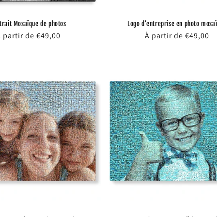
trait Mosaïque de photos
Logo d’entreprise en photo mosa
rix
 partir de €49,00
Prix
À partir de €49,00
abituel
habituel