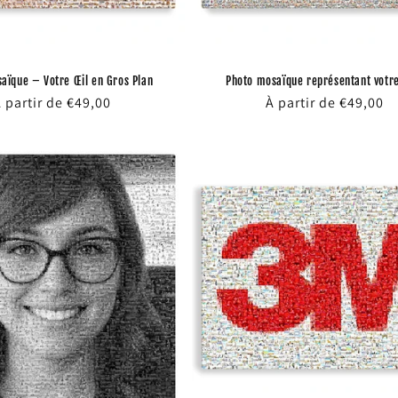
aïque – Votre Œil en Gros Plan
Photo mosaïque représentant votre
rix
 partir de €49,00
Prix
À partir de €49,00
abituel
habituel