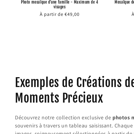
Photo mosaïque d'une famille - Maximum de 4
Mosaïque d
visages
Prix
À partir de €49,00
P
À
habituel
h
C
Exemples de Créations d
o
Moments Précieux
l
Découvrez notre collection exclusive de
photos 
l
souvenirs à travers un tableau saisissant. Chaqu
images, soigneusement sélectionnées à partir de