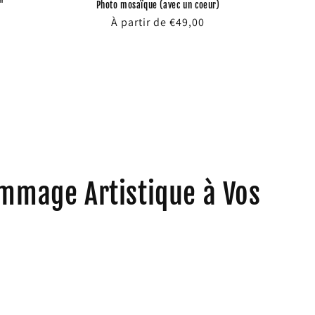
"
Photo mosaïque (avec un coeur)
Prix
À partir de €49,00
habituel
mmage Artistique à Vos