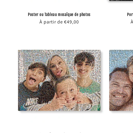
Poster ou Tableau mosaïque de photos
Por
Prix
À partir de €49,00
P
À
habituel
h