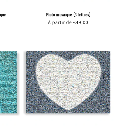
ïque
Photo mosaïque (3 lettres)
Prix
À partir de €49,00
habituel