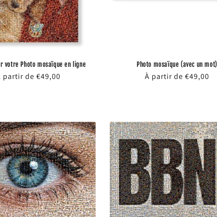
 votre Photo mosaïque en ligne
Photo mosaïque (avec un mot
rix
 partir de €49,00
Prix
À partir de €49,00
abituel
habituel