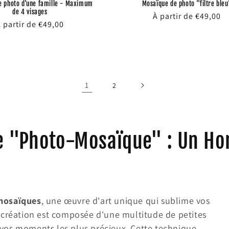
e photo d'une famille - Maximum
Mosaïque de photo "filtre bleu
de 4 visages
Prix
À partir de €49,00
rix
 partir de €49,00
habituel
abituel
1
2
e "Photo-Mosaïque" : Un Ho
mosaïques
, une œuvre d'art unique qui sublime vos
e création est composée d'une multitude de petites
 vos moments les plus précieux. Cette technique