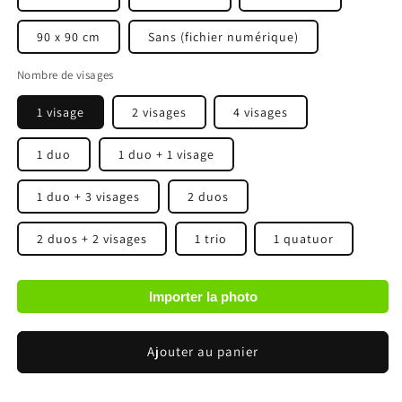
90 x 90 cm
Sans (fichier numérique)
Nombre de visages
1 visage
2 visages
4 visages
1 duo
1 duo + 1 visage
1 duo + 3 visages
2 duos
2 duos + 2 visages
1 trio
1 quatuor
Importer la photo
Ajouter au panier