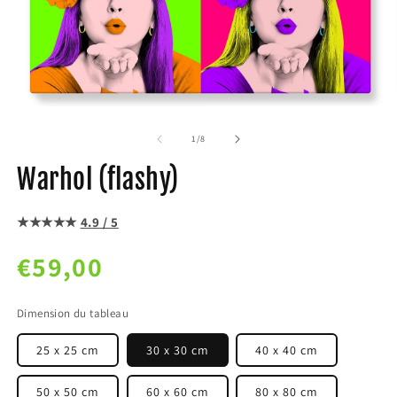
de
1
/
8
Warhol (flashy)
★★★★★
4.9 / 5
Prix
€59,00
habituel
Dimension du tableau
25 x 25 cm
30 x 30 cm
40 x 40 cm
50 x 50 cm
60 x 60 cm
80 x 80 cm