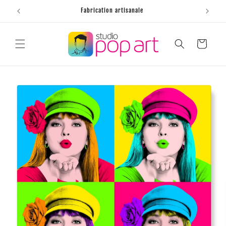
et
passer
Fabrication artisanale
au
contenu
Panier
Passer aux
informations
produits