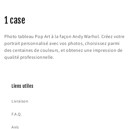
C
1 case
o
Photo tableau Pop Art à la façon Andy Warhol. Créez votre
l
portrait personnalisé avec vos photos, choisissez parmi
des centaines de couleurs, et obtenez une impression de
l
qualité professionnelle.
e
c
t
Liens utiles
i
Livraison
o
F.A.Q.
n
Avis