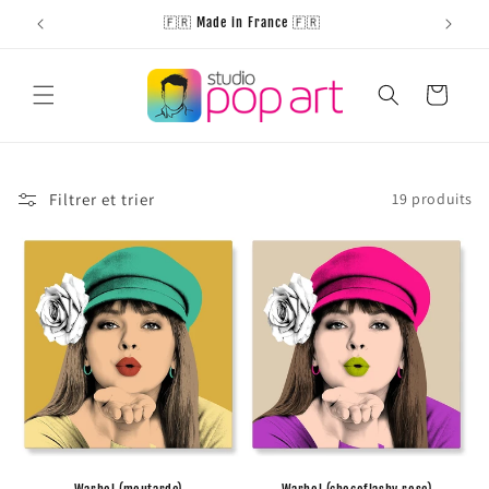
et
passer
🇫🇷 Made in France 🇫🇷
au
contenu
Panier
Filtrer et trier
19 produits