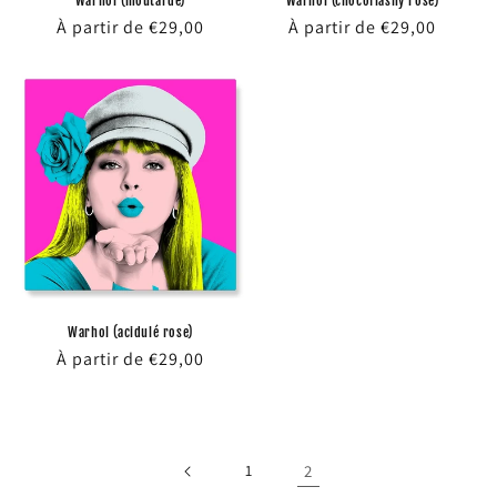
Warhol (moutarde)
Warhol (chocoflashy rose)
Prix
À partir de €29,00
Prix
À partir de €29,00
habituel
habituel
Warhol (acidulé rose)
Prix
À partir de €29,00
habituel
1
2